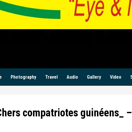
ILANZI NEWS ZAM
KWILANZI NEWS ZAMBIA
e
Photography
Travel
Audio
Gallery
Video
hers compatriotes guinéens_ –