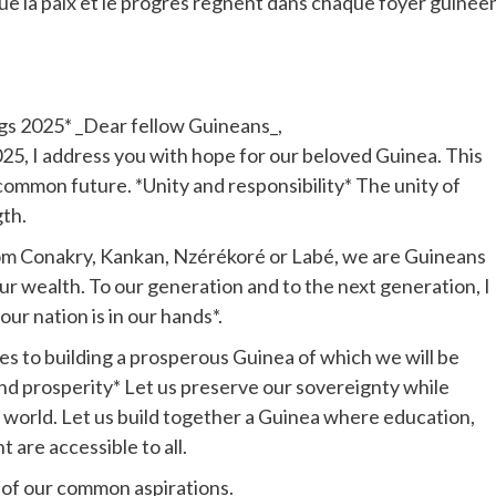
e la paix et le progrès règnent dans chaque foyer guinée
gs 2025* _Dear fellow Guineans_,
025, I address you with hope for our beloved Guinea. This
r common future. *Unity and responsibility* The unity of
gth.
 Conakry, Kankan, Nzérékoré or Labé, we are Guineans
 our wealth. To our generation and to the next generation, I
our nation is in our hands*.
es to building a prosperous Guinea of which we will be
nd prosperity* Let us preserve our sovereignty while
 world. Let us build together a Guinea where education,
are accessible to all.
of our common aspirations.