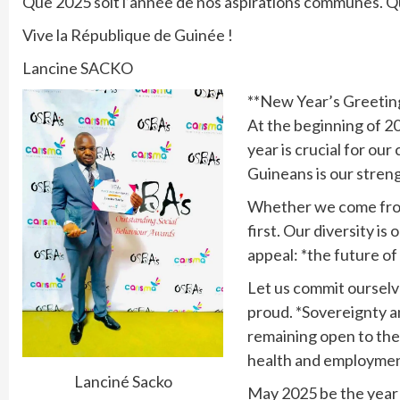
Que 2025 soit l’année de nos aspirations communes. Qu
Vive la République de Guinée !
Lancine SACKO
**New Year’s Greetin
At the beginning of 2
year is crucial for ou
Guineans is our stren
Whether we come from
first. Our diversity is
appeal: *the future of 
Let us commit ourselv
proud. *Sovereignty a
remaining open to the
health and employment 
Lanciné Sacko
May 2025 be the year 