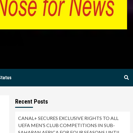
BIA
Status
Recent Posts
CANAL+ SECURES EXCLUSIVE RIGHTS TO ALL
UEFA MEN’S CLUB COMPETITIONS IN SUB-
SAHARAN AFRICA FOR FOUR SEASONS UNTIL