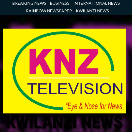
Skip
BREAKING NEWS
BUSINESS
INTERNATIONAL NEWS
to
RAINBOW NEWSPAPER
KWILANZI NEWS
content
KWILANZI NEWS