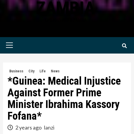
ZAMBIA
KWILANZI NEWS ZAMBIA
Primary
Menu
Business
City
Life
News
*Guinea: Medical Injustice
Against Former Prime
Minister Ibrahima Kassory
Fofana*
2 years ago
lanzi