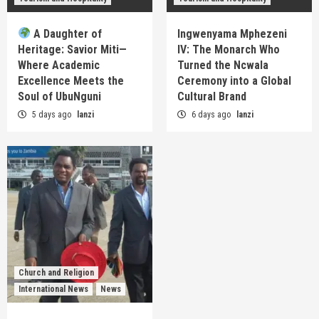
A Daughter of
Ingwenyama Mphezeni
Heritage: Savior Miti—
IV: The Monarch Who
Where Academic
Turned the Ncwala
Excellence Meets the
Ceremony into a Global
Soul of UbuNguni
Cultural Brand
5 days ago
lanzi
6 days ago
lanzi
Church and Religion
International News
News