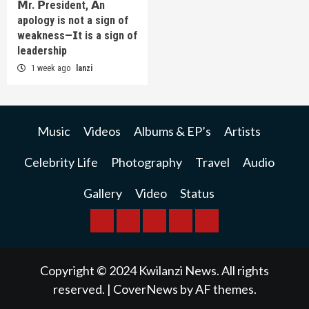
𝗠r. 𝗣resident, 𝗔n
apology is not a sign of
weakness—𝗜t is a sign of
leadership
1 week ago
lanzi
Music
Videos
Albums & EP’s
Artists
Celebrity Life
Photography
Travel
Audio
Gallery
Video
Status
BREAKING
BUSINESS
INTERNATIONAL
RAINBOW
KWILANZI
NEWS
NEWS
NEWSPAPER
NEWS
Copyright © 2024 Kwilanzi News. All rights
reserved.
|
CoverNews
by AF themes.