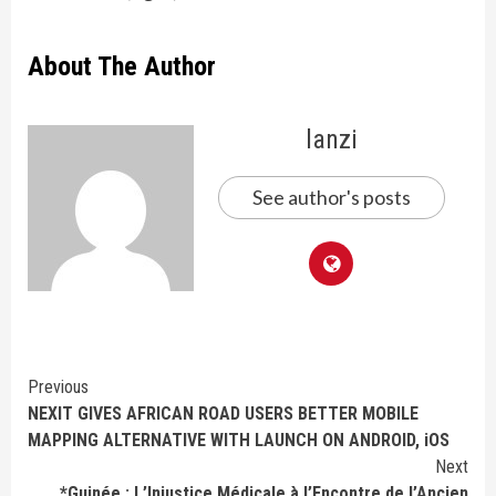
About The Author
lanzi
See author's posts
Continue
Previous
NEXIT GIVES AFRICAN ROAD USERS BETTER MOBILE
Reading
MAPPING ALTERNATIVE WITH LAUNCH ON ANDROID, iOS
Next
*Guinée : L’Injustice Médicale à l’Encontre de l’Ancien