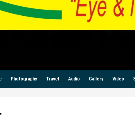
ILANZI NEWS ZAM
KWILANZI NEWS ZAMBIA
e
Photography
Travel
Audio
Gallery
Video
r