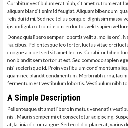
Curabitur vestibulum erat nibh, sit amet rutrum erat fa
aliquam blandit enim id feugiat. Aliquam bibendum, quam
felis dui id mi. Sed nec tellus congue, dignissim massa 
ipsum ligula rutrum ipsum, eu luctus velit sapien vel lor
Donec quis libero semper, lobortis velit a, mollis orci
faucibus. Pellentesque leo tortor, luctus vitae orci luct
congue aliquet sed sit amet lectus. Curabitur bibendu
non blandit sem tortor ut est. Sed commodo sapien eget 
nisi scelerisque id. Proin vestibulum condimentum aliq
quam nec blandit condimentum. Morbi nibh urna, lacinia
fermentum est vestibulum lobortis. Vestibulum nibh torto
A Simple Description
Pellentesque sit amet libero in metus venenatis vestibul
nisl. Mauris semper mi et consectetur adipiscing. Suspe
at, lacinia dictum augue. Sed eu dolor placerat, varius 