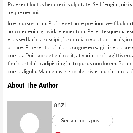
Praesent luctus hendrerit vulputate. Sed feugiat, nisi v
neque nec mi.
In et cursus urna. Proin eget ante pretium, vestibulum te
arcu nec enim gravida elementum. Pellentesque malesu
eros sed lacinia suscipit, ipsum diam volutpat turpis, in
ornare. Praesent orci nibh, congue eu sagittis eu, con
cursus. Duis laoreet enim elit, at varius orci sagittis e
tincidunt dui, a adipiscing justo purus non lorem. Pellen
cursus ligula. Maecenas et sodales risus, eu dictum sap
About The Author
lanzi
See author's posts