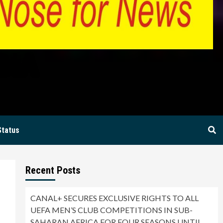
BIA
Status
Recent Posts
CANAL+ SECURES EXCLUSIVE RIGHTS TO ALL
UEFA MEN’S CLUB COMPETITIONS IN SUB-
SAHARAN AFRICA FOR FOUR SEASONS UNTIL