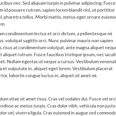
ucibus nec. Sed aliquam turpis in pulvinar adipiscing. Fusce
 id posuere rutrum, sapien lorem blandit nisl, ut porttitor
vel, pharetra tellus. Morbi mattis, metus eget ornare euismo
em.
. Nam condimentum lectus et orci dictum, a pellentesque mi
us, volutpat sagittis orci. Nunc pulvinar mauris non sapien
m, risus at condimentum volutpat, ante magna aliquet nequ
aliquet rutrum. Fusce faucibus tristique ipsum, nec iaculi
uet. Nullam egestas ut neque a cursus. Vestibulum venenat
 et vulputate in, aliquet eget lorem. Vestibulum placerat
r, lobortis congue luctus in, aliquet sit amet mi.
um vitae sit amet risus. Cras vel sodales dui. Fusce vel orc
ndisse ac metus turpis. Cras dolor nibh, vehicula non justo
dolor vel, viverra ligula. Cras euismod in augue sed commodo