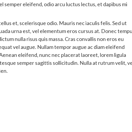
el semper eleifend, odio arcu luctus lectus, et dapibus mi
llus et, scelerisque odio. Mauris nec iaculis felis. Sed ut
ada urna est, vel elementum eros cursus at. Donec tempu
 dictum nulla risus quis massa. Cras convallis non eros eu
sequat vel augue. Nullam tempor augue ac diam eleifend
u. Aenean eleifend, nunc nec placerat laoreet, lorem ligula
tesque semper sagittis sollicitudin. Nulla at rutrum velit, ve
ien.