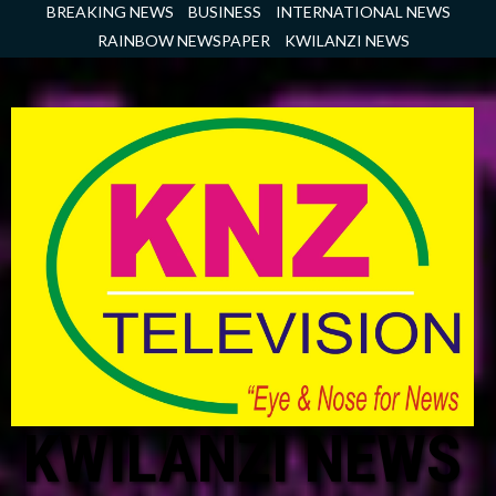
Skip
BREAKING NEWS
BUSINESS
INTERNATIONAL NEWS
to
RAINBOW NEWSPAPER
KWILANZI NEWS
content
KWILANZI NEWS