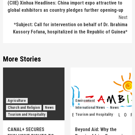
(CIIE) Xinhua Headlines: China import expo attractive to
Reading
global exhibitors as country pledges further opening-up
Next
*Subject: Call for intervention on behalf of Dr. Ibrahima
Kassory Fofana, hospitalized in the Republic of Guinea*
More Stories
Agriculture
Environment
Church and Religion
News
International News
News
Tourism and Hospitality
Tourism and Hospitality
CANAL+ SECURES
Beyond Aid: Why the