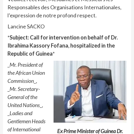
Responsables des Organisations Internationales,
l’expression de notre profond respect.
Lancine SACKO
*
Subject: Call for intervention on behalf of Dr.
Ibrahima Kassory Fofana, hospitalized in the
Republic of Guinea
*
_
Mr. President of
the African Union
Commission
_,
_
Mr. Secretary-
General of the
United Nations
_,
_
Ladies and
Gentlemen Heads
of International
Ex Prime Minister of Guinea Dr.