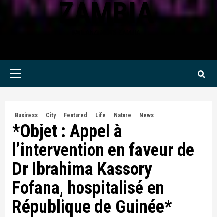
ZAMBIA
KWILANZI NEWS ZAMBIA
Primary
Menu
Business
City
Featured
Life
Nature
News
*Objet : Appel à
l’intervention en faveur de
Dr Ibrahima Kassory
Fofana, hospitalisé en
République de Guinée*