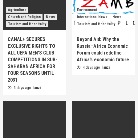
Agriculture
Environment
Church and Religion
News
International News
News
Tourism and Hospitality
Tourism and Hospitality
CANAL+ SECURES
Beyond Aid: Why the
EXCLUSIVE RIGHTS TO
Russia–Africa Economic
ALL UEFA MEN’S CLUB
Forum could redefine
COMPETITIONS IN SUB-
Africa’s economic future
SAHARAN AFRICA FOR
4 days ago
lanzi
FOUR SEASONS UNTIL
2031
3 days ago
lanzi