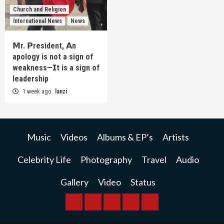
Church and Religion
International News
News
𝗠r. 𝗣resident, 𝗔n
apology is not a sign of
weakness—𝗜t is a sign of
leadership
1 week ago
lanzi
Music
Videos
Albums & EP’s
Artists
Celebrity Life
Photography
Travel
Audio
Gallery
Video
Status
BREAKING
BUSINESS
INTERNATIONAL
RAINBOW
KWILANZI