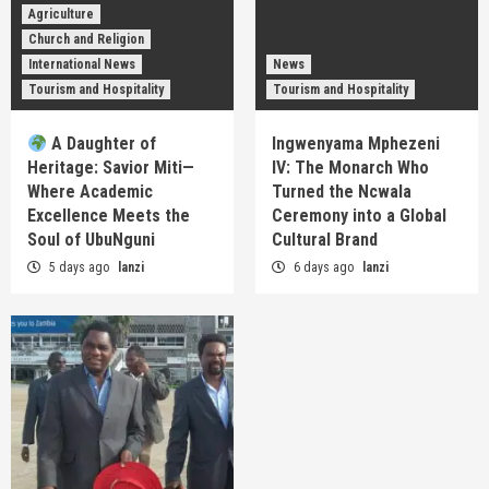
Agriculture
Church and Religion
International News
News
Tourism and Hospitality
Tourism and Hospitality
A Daughter of
Ingwenyama Mphezeni
Heritage: Savior Miti—
IV: The Monarch Who
Where Academic
Turned the Ncwala
Excellence Meets the
Ceremony into a Global
Soul of UbuNguni
Cultural Brand
5 days ago
lanzi
6 days ago
lanzi