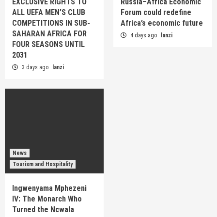
EXCLUSIVE RIGHTS TO
Russia–Africa Economic
ALL UEFA MEN’S CLUB
Forum could redefine
COMPETITIONS IN SUB-
Africa’s economic future
SAHARAN AFRICA FOR
4 days ago
lanzi
FOUR SEASONS UNTIL
2031
3 days ago
lanzi
News
Tourism and Hospitality
Ingwenyama Mphezeni
IV: The Monarch Who
Turned the Ncwala