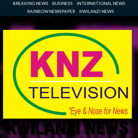
Skip
BREAKING NEWS
BUSINESS
INTERNATIONAL NEWS
to
RAINBOW NEWSPAPER
KWILANZI NEWS
content
KWILANZI NEWS